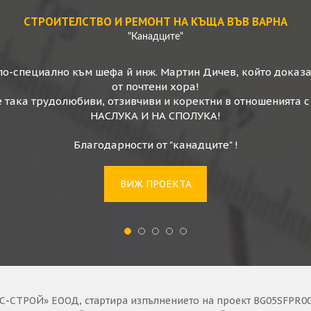
лство на къщи
Строителство на къщи
СТРОИТЕЛСТВО И РЕМОНТ НА КЪЩА ВЪВ ВАРНА
"Канадците"
по-специално към шефа й инж. Мартин Дичев, който доказа
от почтени хора!
 така трудолюбиви, отзивчиви и коректни в отношенията с
НАСЛУКА И НА СПОЛУКА!
Благодарности от "канадците" !
ВИЖ ПРОЕКТА
ДВУЕТАЖНА КЪЩА "ДО КЛЮЧ" – ВАРНА
сем. Обретенови
 „Варакс-Строй“ ЕООД относно строителство на еднофамилна 
ените задачи по строителството на грубия строеж на къщата 
ие е, че от „Варакс-Строй” ЕООД никога не пренебрегват качес
изчакваха благоприятни метеорологични условия за извършване 
С-СТРОЙ» ЕООД, стартира изпълнението на проект BG05SFPR002