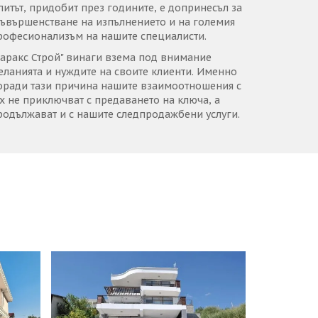
питът, придобит през годините, е допринесъл за
съвършенстване на изпълнението и на големия
рофесионализъм на нашите специалисти.
Варакс Строй" винаги взема под внимание
еланията и нуждите на своите клиенти. Именно
оради тази причина нашите взаимоотношения с
ях не приключват с предаването на ключа, а
родължават и с нашите следпродажбени услуги.