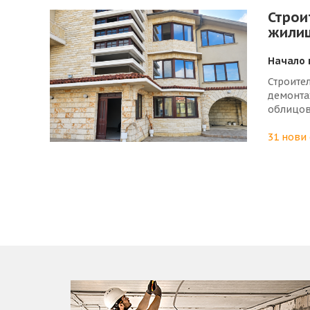
След пр
Строи
колони,
жилищ
подемна
Начало 
Строите
демонта
облицов
вътрешн
изграде
31 нови