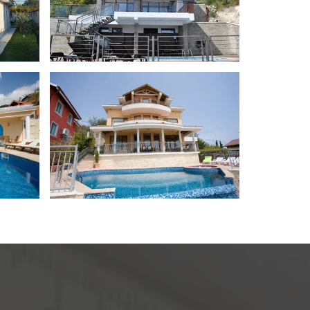
ясто –
Строителство на вила в Балчик
Строителство на къщи
лството на новия ни дом. Изграждането
лед това и довършителните работи
и настилки, облицовки, гипскартон,
 от свършената работа по оградата и
ията ни за коректно отношение и лесна
алчик
Строителство на къща в Балчик