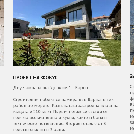
З
ПРОЕКТ НА ФОКУС
С
Двуетажна къща "до ключ" – Варна
п
ф
Строителният обект се намира във Варна, в тих
в
район до морето. Разгънатата застроена площ на
п
къщата е 210 кв.м. Първият етаж се състои от
м
голяма всекидневна и кухня, както и баня и
з
техническо помещение. Вторият етаж е от 3
м
големи спални и 2 бани.