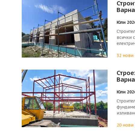
Строи
Варна
Юли 202
Строите
всички 
електрич
контакти
дефектн
32 нови
Паралел
осигури
Строе
която г
Варна
На стро
топлоиз
барбака
Юли 202
Строите
фундаме
изливан
Успоред
хюнебец
20 нови
конструк