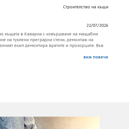
алната конструкция. Монтирани са стоманените
Строителство на къщи
 За монтажа на металната конструкция като основна
22/07/2026
по къщата в Каварна с извършване на мащабни
яне на тухлени преградни стени, демонтаж на
лният екип демонтира вратите и прозорците. Във
нтажните работи по камината. На фасадата също е
 камък.
виж повече