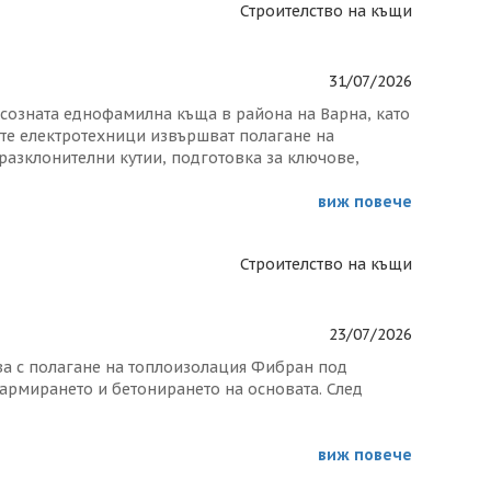
Строителство на къщи
31/07/2026
ксозната еднофамилна къща в района на Варна, като
те електротехници извършват полагане на
 разклонителни кутии, подготовка за ключове,
ктрическо табло с автоматични предпазители и
виж повече
полагането на топлоизолация на покрива, което ще
 около комините започна монтаж на каменна вата,
Строителство на къщи
и дълготрайна защита на покривната конструкция.
товата замазка. След завършването на
лед това и армировка. Направени са отвори за
 и полагането на циментовата замазка.
23/07/2026
ва с полагане на топлоизолация Фибран под
армирането и бетонирането на основата. След
Преди бетонирането кофражът е надеждно укрепен с
тиращи здравината и енергийната ефективност на
виж повече