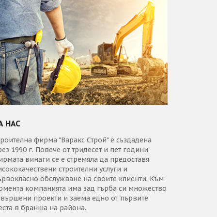
А НАС
троителна фирма "Варакс Строй" е създадена
рез 1990 г. Повече от тридесет и пет години
ирмата винаги се е стремяла да предоставя
исококачествени строителни услуги и
ървокласно обслужване на своите клиенти. Към
омента компанията има зад гърба си множество
авършени проекти и заема едно от първите
еста в бранша на района.