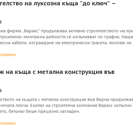
телство на луксозна къща "до ключ" –
6
лна фирма „Варакс“ продължава активно строителството на лу
строително-монтажни дейности се изпълняват по график. Наши
ески кабели, изграждане на електрически трасета, монтаж на
 и осветителни тела, както и окомплектоване на главното еле
о-токова защита.
 снимки
но с изграждането на електрическата инсталация продължава 
 отлична енергийна ефективност през всички сезони. В зоната
ж на къща с метална конструкция във
арантира висока пожароустойчивост, надеждна термоизолация 
ителния обект вече е доставен и необходимият пясък за цимен
олацията върху нея е положен защитен полиетиленов слой, а с
ни за отводняване. След тези подготвителни дейности започва
6
лството на къщата с метална конструкция във Варна продължа
нтната плоча. Екипът на строителна компания Варакс изпълни 
ето, бетонът беше прецизно загладен.
но с това е изградена и фундаментната плоча на верандата. 
и. Отново са положени топлоизолация XPS и арматура, гаран
 снимки
цията.