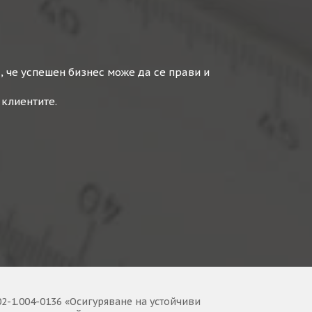
Строителство на къщи
, че успешен бизнес може да се прави и
 клиентите.
къща в гр. Варна. Същите подходиха
и извършване на част от довършителните
твото на строителните работи за сметка на
на съответните строителни дейности.
-1.004-0136 «Осигуряване на устойчиви