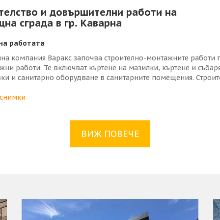
иключване на фундаментните работи започна монтажът на мет
телство и довършителни работи на
 носещите греди, покривните рамки и конструктивните връзки.
на сграда в гр. Каварна
 машина се използва телескопичен кран.
на работата
лна компания Варакс започва строително-монтажните работи 
жни работи. Те включват къртене на мазилки, къртене и събар
ки и санитарно оборудване в санитарните помещения. Строите
остта на сградата е монтирано скеле, което ще обслужва демо
но скеле, като предстои демонтажа на облицовка от Балчишки
 снимки
ВИЖ ПОВЕЧЕ