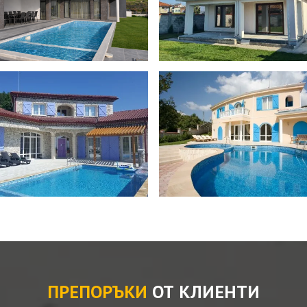
ДВУЕТАЖНА КЪЩА С ПАРКОМЯСТО – С. ТОПОЛИ, ВАРНА
на вила с плосък покрив в
Двуетажна къща с парком
Камен Б.
к
с. Тополи, Варна
лство на къщи
Строителство на къщи
трой за качествената работа, която извършиха по строите
то фирмата извърши всички дейности по грубия строеж, а с
на фасадата, а вътре шпакловки, замазки, мазилки, подов
ракот в бани, ел. и ВиК инсталация). Много сме доволни и
ахме Варакс пред други оферти, защото оправдаха очакван
комуникация.
ПРЕПОРЪКИ
ОТ КЛИЕНТИ
телство на къща в Балчик,
гачево
Строителство на къща в Б
ВИЖ ПРОЕКТА