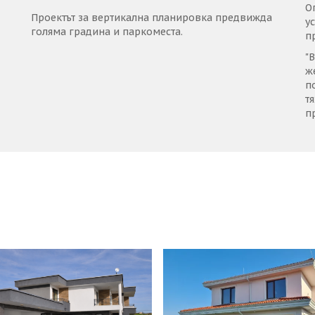
О
Проектът за вертикална планировка предвижда
у
голяма градина и паркоместа.
п
"
ж
п
т
п