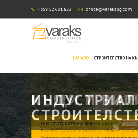
+359 52 601 623
office@varaksbg.com
НАЧАЛО
СТРОИТЕЛСТВО НА К
ИНДУСТРИАЛ
СТРОИТЕЛСТ
Строителство и ремонт на промишлени сг