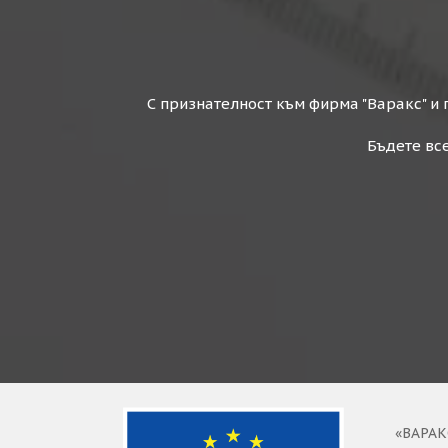
Строителство на къщи
Строите
С признателност към фирма "Варакс" и 
Бъдете все
Свързахме се със строителна фирма
изключително професионално към постав
работи. Това, което ни направи впечатлен
срокове за изпълнение - винаги се 
«ВАРАК