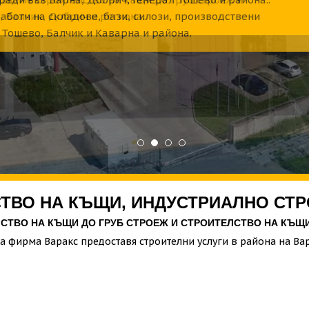
аботи на складове, бази, силози, производствени
 Тошево, Балчик и Каварна и района.
ТВО НА КЪЩИ,
ИНДУСТРИАЛНО СТ
СТВО НА КЪЩИ ДО ГРУБ СТРОЕЖ И СТРОИТЕЛСТВО НА КЪЩ
а фирма Варакс предоставя строителни услуги в района на Ва