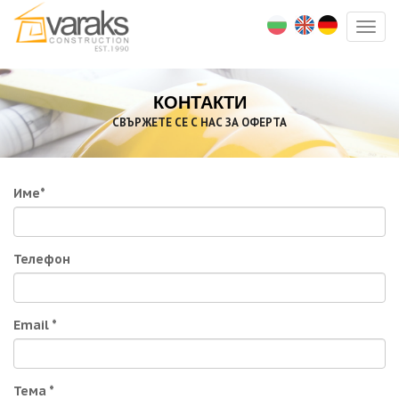
Togg
navig
КОНТАКТИ
СВЪРЖЕТЕ СЕ С НАС ЗА ОФЕРТА
Име
*
Телефон
Email
*
Тема *