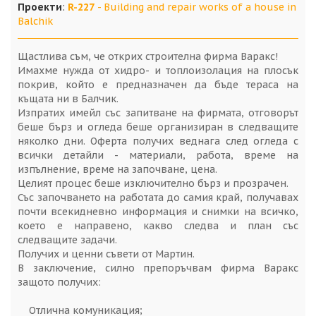
Проекти
:
R-227
- Building and repair works of a house in
Balchik
Щастлива съм, че открих строителна фирма Варакс!
Имахме нужда от хидро- и топлоизолация на плосък
покрив, който е предназначен да бъде тераса на
къщата ни в Балчик.
Изпратих имейл със запитване на фирмата, отговорът
беше бърз и огледа беше организиран в следващите
няколко дни. Оферта получих веднага след огледа с
всички детайли - материали, работа, време на
изпълнение, време на започване, цена.
Целият процес беше изключително бърз и прозрачен.
Със започването на работата до самия край, получавах
почти всекидневно информация и снимки на всичко,
което е направено, какво следва и план със
следващите задачи.
Получих и ценни съвети от Мартин.
В заключение, силно препоръчвам фирма Варакс
защото получих:
Отлична комуникация;