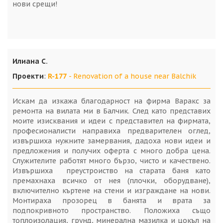
нови срещи!
Илиана С.
Проекти
:
R-177
- Renovation of a house near Balchik
Искам да изкажа благодарност на фирма Варакс за
ремонта на вилата ми в Балчик. След като представих
моите изисквания и идеи с представител на фирмата,
професионалисти направиха предварителен оглед,
извършиха нужните замервания, дадоха нови идеи и
предложения и получих оферта с много добра цена.
Служителите работят много бързо, чисто и качествено.
Извършиха преустроиство на старата баня като
премахнаха всичко от нея (плочки, оборудване),
включително къртене на стени и изграждане на нови.
Монтираха прозорец в банята и врата за
подпокривното пространство. Положиха също
топлоизолация, грунд, минерална мазилка и цокъл на