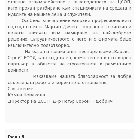
отлично взаимодействие с ръководството на ЦСОП,
като прояви разбиране към спецификата на средата и
нуждите на нашите деца и служители.
Особено впечатление направи професионалният
подход на инж. Мартин Дичев – коректен, отзивчив и
винаги насочен към намиране на най-доброто
решение. Сътрудничеството с него и с фирмата беше
изключително ползотворно.
На база на нашия опит препоръчваме „Варакс-
Строй“ ЕООД като надежден, компетентен и отговорен
партньор в областта на строителните и ремонтните
дейности.
Изказваме нашата благодарност за добре
свършената работа и коректното отношение.
С уважение,
Комна Новакова
Директор на ЦСОП „Д-р Петър Берон“ - Добрич
Галин Л.