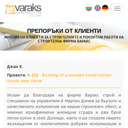
Togg
navig
ПРЕПОРЪКИ ОТ КЛИЕНТИ
МНЕНИЯ НА КЛИЕНТИ ЗА СТРОИТЕЛНИТЕ И РЕМОНТНИ РАБОТИ НА
СТРОИТЕЛНА ФИРМА ВАРАКС
Деан Х.
Проекти
:
K-132
- Building of a wooden construction
house near Varna
Искам да благодаря на фирма Варакс строй и
специално на управителя й Мартин Дичев за бързото и
качественото изпълнение на нашия строителен обект, а
именно еднофамилна жилищна сграда и два броя
летни кухни в село Долище, както и да споделя нашето
възхищение от изключително добрата комуникация и