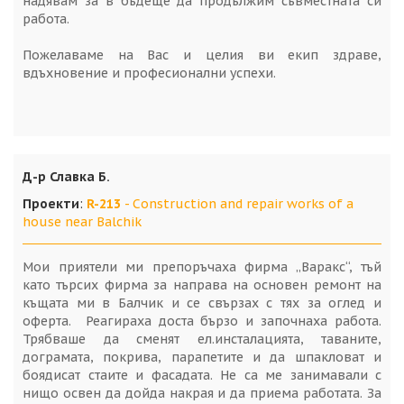
надявам за в бъдеще да продължим съвместната си
работа.
Пожелаваме на Вас и целия ви екип здраве,
вдъхновение и професионални успехи.
Д-р Славка Б.
Проекти
:
R-213
- Construction and repair works of a
house near Balchik
Мои приятели ми препоръчаха фирма „Варакс“, тъй
като търсих фирма за направа на основен ремонт на
къщата ми в Балчик и се свързах с тях за оглед и
оферта. Реагираха доста бързо и започнаха работа.
Трябваше да сменят ел.инсталацията, таваните,
дограмата, покрива, парапетите и да шпакловат и
боядисат стаите и фасадата. Не са ме занимавали с
нищо освен да дойда накрая и да приема работата. За