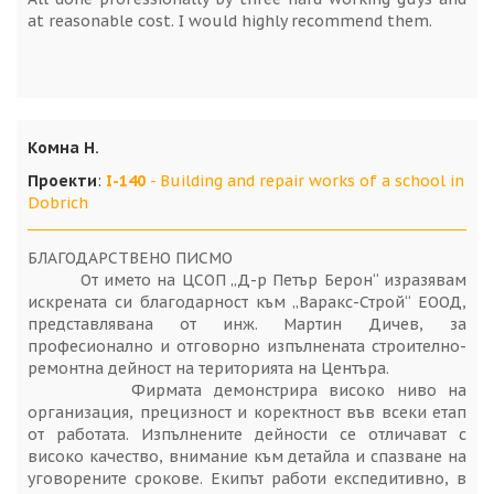
at reasonable cost. I would highly recommend them.
Комна Н.
Проекти
:
I-140
- Building and repair works of a school in
Dobrich
БЛАГОДАРСТВЕНО ПИСМО
От името на ЦСОП „Д-р Петър Берон“ изразявам
искрената си благодарност към „Варакс-Строй“ ЕООД,
представлявана от инж. Мартин Дичев, за
професионално и отговорно изпълнената строително-
ремонтна дейност на територията на Центъра.
Фирмата демонстрира високо ниво на
организация, прецизност и коректност във всеки етап
от работата. Изпълнените дейности се отличават с
високо качество, внимание към детайла и спазване на
уговорените срокове. Екипът работи експедитивно, в