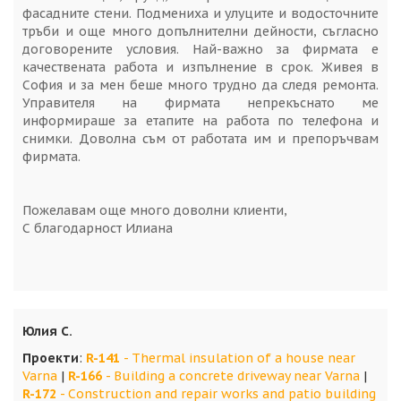
фасадните стени. Подмениха и улуците и водосточните
тръби и още много допълнителни дейности, съгласно
договорените условия. Най-важно за фирмата е
качествената работа и изпълнение в срок. Живея в
София и за мен беше много трудно да следя ремонта.
Управителя на фирмата непрекъснато ме
информираше за етапите на работа по телефона и
снимки. Доволна съм от работата им и препоръчвам
фирмата.
Пожелавам още много доволни клиенти,
С благодарност Илиана
Юлия С.
Проекти
:
R-141
- Thermal insulation of a house near
Varna
|
R-166
- Building a concrete driveway near Varna
|
R-172
- Construction and repair works and patio building