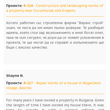
Проекти
:
R-218
- Construction and landscaping works of
a property near Durankulak and Krapets
Когато работим със строителна фирма “Варакс строй”
знам, че мога да им имам пълно доверие. Те разбират
идеята, която стои зад възложението и имат богат опит,
така че съм сигурен, че дори да се появят усложнения в
проекта, те ще могат да се справят и изпълнението ще
бъде с високо качество.
Shayne N.
Проекти
:
R-217
- Repair works of a house in Rogachevo
village, Balchik
For many years I have owned a property in Bulgaria. Given
the length of time I have owned my house there, it was