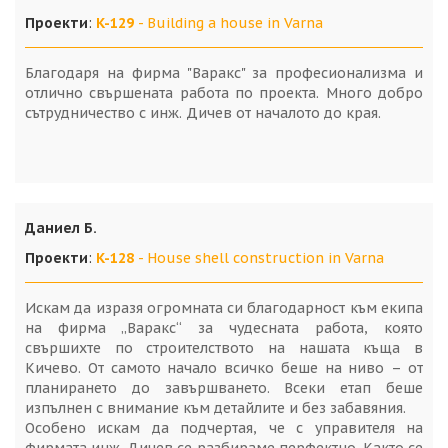
Проекти
:
K-129
- Building a house in Varna
Благодаря на фирма "Варакс" за професионализма и
отлично свършената работа по проекта. Много добро
сътрудничество с инж. Дичев от началото до края.
Даниел Б.
Проекти
:
K-128
- House shell construction in Varna
Искам да изразя огромната си благодарност към екипа
на фирма „Варакс“ за чудесната работа, която
свършихте по строителството на нашата къща в
Кичево. От самото начало всичко беше на ниво – от
планирането до завършването. Всеки етап беше
изпълнен с внимание към детайлите и без забавяния.
Особено искам да подчертая, че с управителя на