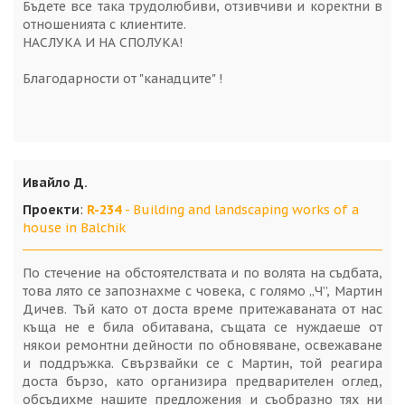
Бъдете все така трудолюбиви, отзивчиви и коректни в
отношенията с клиентите.
НАСЛУКА И НА СПОЛУКА!
Благодарности от "канадците" !
Ивайло Д.
Проекти
:
R-234
- Building and landscaping works of a
house in Balchik
По стечение на обстоятелствата и по волята на съдбата,
това лято се запознахме с човека, с голямо „Ч”, Мартин
Дичев. Тъй като от доста време притежаваната от нас
къща не е била обитавана, същата се нуждаеше от
някои ремонтни дейности по обновяване, освежаване
и поддръжка. Свързвайки се с Мартин, той реагира
доста бързо, като организира предварителен оглед,
обсъдихме нашите предложения и съобразно тях ни