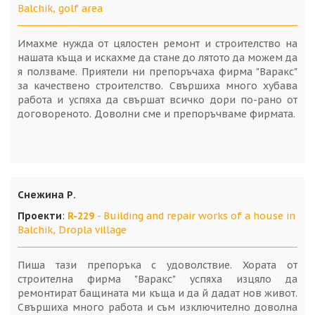
Balchik, golf area
Имахме нужда от цялостен ремонт и строителство на
нашата къща и искахме да стане до лятото да можем да
я ползваме. Приятели ни препоръчаха фирма "Варакс"
за качествено строителство. Свършиха много хубава
работа и успяха да свършат всичко дори по-рано от
договореното. Доволни сме и препоръчваме фирмата.
Снежина Р.
Проекти
:
R-229
- Building and repair works of a house in
Balchik, Dropla village
Пиша тази препоръка с удоволствие. Хората от
строителна фирма "Варакс" успяха изцяло да
ремонтират бащината ми къща и да й дадат нов живот.
Свършиха много работа и съм изключително доволна