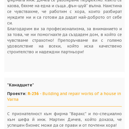
фирмата инж. Дичев се разбираме перфектно. Както се
казва, бяхме на една и съща „фън-шуй“ вълна. Наистина
се чувствахме, че работим с хора, които разбират
нуждите ни и са готови да дадат най-доброто от себе
си.
Благодарим ви за професионализма, за вниманието и
за това, че ни помогнахте да създадем дом, в който се
чувстваме страхотно! Препоръчваме ви с голямо
удоволствие на всеки, който иска качествено
строителство и надеждни партньори!
"Канадците"
Проекти
:
R-236
- Building and repair works of a house in
Varna
С признателност към фирма "Варакс" и по-специално
към шефа й инж. Мартин Дичев, който доказа, че
успешен бизнес може да се прави и от почтени хора!