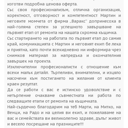
изготви подробна ценова оферта.
Със своя професионализъм, отлична организация,
коректност, отговорност и компетентност Мартин и
неговите момчета от фирма „Варакс” допринесоха в
най-голяма степен за успешното завършване на
първият етап от ремонта на нашата скромна къщичка.
Със стартирането на работата по първият етап до самия
край, комуникацията с Мартин и неговият екип бе лека
и приятна, като почти всекидневно ни информира чрез
снимков материал за напредъка и окончателния
завършек на проекта.
Изключителни професионалисти с отношение към
всеки малък детайл. Търпеливи, внимателни, и изцяло
насочени към постигането на желания от клиента
краен резултат.
Да се работи с вас е истинско удоволствие и с
нетърпение очакваме съвместната ни работа по
следващите етапи от ремонта на къщичката.
Най-сърдечно благодарим на теб Марти, на Митко, на
Венци, на Радо и на целия ви екип, и пожелаваме на
вас и семействата ви великолепно здраве, дълъг живот
и весело посрещане на празниците!!!