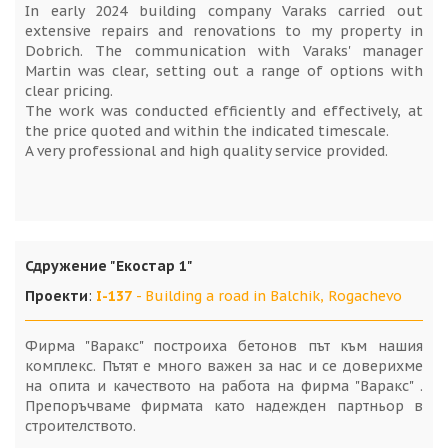
In early 2024 building company Varaks carried out
extensive repairs and renovations to my property in
Dobrich. The communication with Varaks' manager
Martin was clear, setting out a range of options with
clear pricing.
The work was conducted efficiently and effectively, at
the price quoted and within the indicated timescale.
A very professional and high quality service provided.
Сдружение "Екостар 1"
Проекти
:
I-137
- Building a road in Balchik, Rogachevo
Фирма "Варакс" построиха бетонов път към нашия
комплекс. Пътят е много важен за нас и се доверихме
на опита и качеството на работа на фирма "Варакс" .
Препоръчваме фирмата като надежден партньор в
строителството.