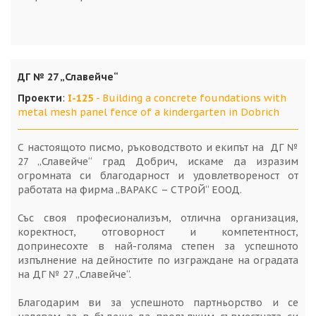
ДГ № 27 „Славейче“
Проекти
:
I-125
- Building a concrete foundations with
metal mesh panel fence of a kindergarten in Dobrich
С настоящото писмо, ръководството и екипът на ДГ №
27 „Славейче“ град Добрич, искаме да изразим
огромната си благодарност и удовлетвореност от
работата на фирма „ВАРАКС – СТРОЙ“ ЕООД.
Със своя професионализъм, отлична организация,
коректност, отговорност и компетентност,
допринесохте в най-голяма степен за успешното
изпълнение на дейностите по изграждане на оградата
на ДГ № 27 „Славейче“.
Благодарим ви за успешното партньорство и се