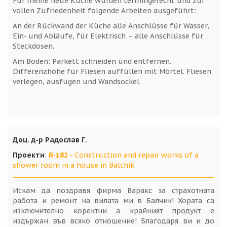
Für meine neue Küche wurden termingerecht und zur
vollen Zufriedenheit folgende Arbeiten ausgeführt:
An der Rückwand der Küche alle Anschlüsse für Wasser,
Ein- und Abläufe, für Elektrisch – alle Anschlüsse für
Steckdosen.
Am Boden: Parkett schneiden und entfernen.
Differenzhöhe für Fliesen auffüllen mit Mörtel. Fliesen
verlegen, ausfugen und Wandsockel.
Доц. д-р Радослав Г.
Проекти
:
R-182
- Construction and repair works of a
shower room in a house in Balchik
Искам да поздравя фирма Варакс за страхотната
работа и ремонт на вилата ми в Балчик! Хората са
изключително коректни а крайният продукт е
издържан във всяко отношение! Благодаря ви и до