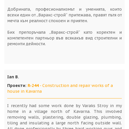
Добрината, професионализмът и уменията, които
всеки един от „Варакс-строй“ притежава, правят пътя от
мечта към реалност спокоен и приятен.
Бих препоръчала „Варакс-строй“ като коректен и
компетентен партньор във всякакъв вид строителни и
ремонти дейности.
Ian B.
Проекти
:
R-244
- Construction and repair works of a
house in Kavarna
I recently had some work done by Varaks Stroy in my
home in a village north of Kavarna. This involved
removing walls, plastering, double glazing, plumbing,
tiling and insulating a large north facing outside wall.
All done professionally by three hard working guys and