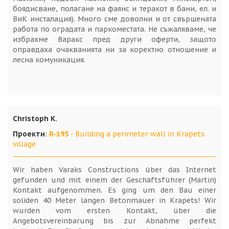
боядисване, полагане на фаянс и теракот в бани, ел. и
ВиК инсталация). Много сме доволни и от свършената
работа по оградата и паркоместата. Не съжаляваме, че
избрахме Варакс пред други оферти, защото
оправдаха очакванията ни за коректно отношение и
лесна комуникация.
Christoph K.
Проекти
:
R-195
- Building a perimeter wall in Krapets
village
Wir haben Varaks Constructions über das Internet
gefunden und mit einem der Geschäftsführer (Martin)
Kontakt aufgenommen. Es ging um den Bau einer
soliden 40 Meter langen Betonmauer in Krapets! Wir
wurden vom ersten Kontakt, über die
Angebotsvereinbarung bis zur Abnahme perfekt