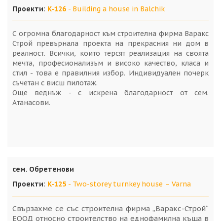
Проекти
:
K-126
- Building a house in Balchik
С огромна благодарност към строителна фирма Варакс
Строй превърнала проекта на прекрасния ни дом в
реалност. Всички, които терсят реализация на своята
мечта, професионализъм и високо качество, класа и
стил - това е правилния избор. Индивидуален почерк
съчетан с висш пилотаж.
Още веднъж - с искрена благодарност от сем.
Атанасови.
сем. Обретенови
Проекти
:
K-125
- Two-storey turnkey house – Varna
Свързахме се със строителна фирма „Варакс-Строй“
ЕООД относно строителство на еднофамилна къща в