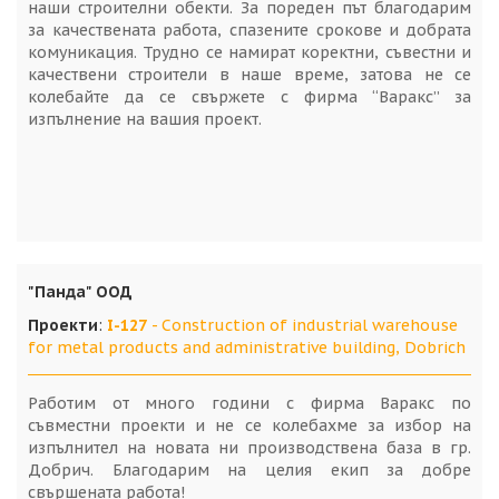
наши строителни обекти. За пореден път благодарим
за качествената работа, спазените срокове и добрата
комуникация. Трудно се намират коректни, съвестни и
качествени строители в наше време, затова не се
колебайте да се свържете с фирма “Варакс” за
изпълнение на вашия проект.
"Панда" ООД
Проекти
:
I-127
- Construction of industrial warehouse
for metal products and administrative building, Dobrich
Работим от много години с фирма Варакс по
съвместни проекти и не се колебахме за избор на
изпълнител на новата ни производствена база в гр.
Добрич. Благодарим на целия екип за добре
свършената работа!