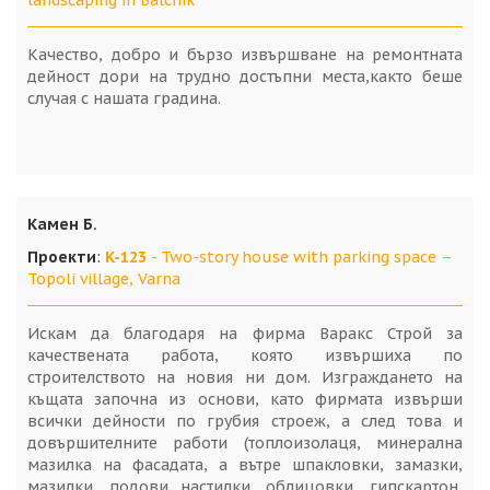
landscaping in Balchik
Качество, добро и бързо извършване на ремонтната
дейност дори на трудно достъпни места,както беше
случая с нашата градина.
Камен Б.
Проекти
:
K-123
- Two-story house with parking space –
Topoli village, Varna
Искам да благодаря на фирма Варакс Строй за
качествената работа, която извършиха по
строителството на новия ни дом. Изграждането на
къщата започна из основи, като фирмата извърши
всички дейности по грубия строеж, а след това и
довършителните работи (топлоизолаця, минерална
мазилка на фасадата, а вътре шпакловки, замазки,
мазилки, подови настилки, облицовки, гипскартон,