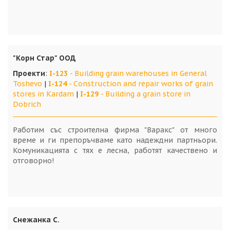
"Корн Стар" ООД
Проекти
:
I-123
- Building grain warehouses in General
Toshevo
|
I-124
- Construction and repair works of grain
stores in Kardam
|
I-129
- Building a grain storе in
Dobrich
Работим със строителна фирма "Варакс" от много
време и ги препоръчваме като надеждни партньори.
Комуникацията с тях е лесна, работят качествено и
отговорно!
Снежанка С.