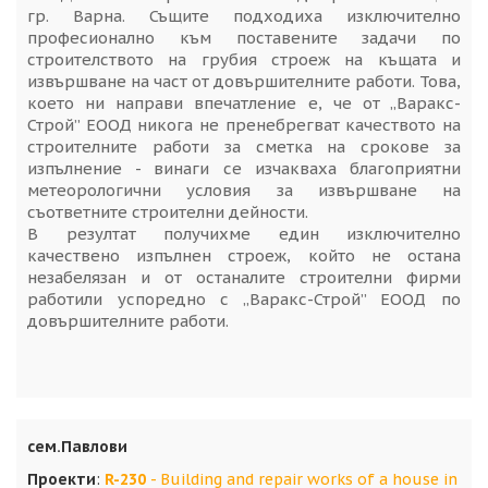
гр. Варна. Същите подходиха изключително
професионално към поставените задачи по
строителството на грубия строеж на къщата и
извършване на част от довършителните работи. Това,
което ни направи впечатление е, че от „Варакс-
Строй” ЕООД никога не пренебрегват качеството на
строителните работи за сметка на срокове за
изпълнение - винаги се изчакваха благоприятни
метеорологични условия за извършване на
съответните строителни дейности.
В резултат получихме един изключително
качествено изпълнен строеж, който не остана
незабелязан и от останалите строителни фирми
работили успоредно с „Варакс-Строй” ЕООД по
довършителните работи.
сем.Павлови
Проекти
:
R-230
- Building and repair works of a house in