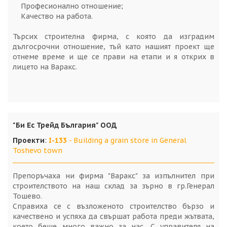
Професионално отношение;
Качество на работа.
Търсих строителна фирма, с която да изградим
дългосрочни отношение, тъй като нашият проект ще
отнеме време и ще се прави на етапи и я открих в
лицето на Варакс.
"Би Ес Трейд България" ООД
Проекти
:
I-133
- Building a grain store in General
Toshevo town
Препоръчаха ни фирма "Варакс" за изпълнител при
строителството на наш склад за зърно в гр.Генерал
Тошево.
Справиха се с възложеното строителство бързо и
качествено и успяха да свършат работа преди жътвата,
което беше много важно за нас. С управителя на