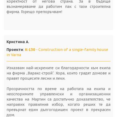
коректност от негова страна. За в бъдеще
възнамеряваме да работим пак с тази строителна
фирма. Горещо препоръчвам!
Кристина А.
Проекти
:
K-130
- Construction of a single-family house
in Varna
Изказвам най-искрените си благодарности към екипа
на фирма „Варакс-строй“. Хора, които градят домове и
правят процесите лесни и леки.
Прозрачността по време на работата на екипа и
неоспоримите управленски и организационни
качества на Мартин са достатъчно доказателство, че
направих правилния избор, когато реших те да
превърнат един дългогодишен проект в прекрасен
дом.