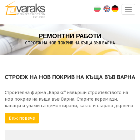
Togg
navig
РЕМОНТНИ РАБОТИ
СТРОЕЖ НА НОВ ПОКРИВ НА КЪЩА ВЪВ ВАРНА
СТРОЕЖ НА НОВ ПОКРИВ НА КЪЩА ВЪВ ВАРНА
Строителна фирма „Варакс“ извърши строителството на
нов покрив на къща във Варна. Старите керемиди,
капаци и улами са демонтирани, както и старата дървена
покривна конструкция, като се разруши и отстрани
Виж повече
съществуващият тухлен надзид. Изградена е нова
стоманобетонна конструкция с кофраж за греди и пояси,
арматурна заготовка и полагане на бетон с бетон помпа.
След това е монтирана нова, импрегнирана дървена