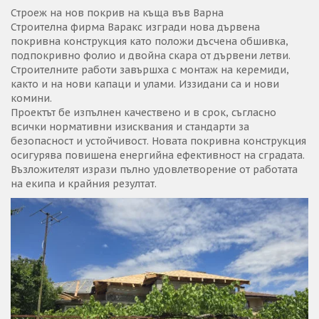
Строеж на нов покрив на къща във Варна
Строителна фирма Варакс изгради нова дървена
покривна конструкция като положи дъсчена обшивка,
подпокривно фолио и двойна скара от дървени летви.
Строителните работи завършха с монтаж на керемиди,
както и на нови капаци и улами. Иззидани са и нови
комини.
Проектът бе изпълнен качествено и в срок, съгласно
всички нормативни изисквания и стандарти за
безопасност и устойчивост. Новата покривна конструкция
осигурява повишена енергийна ефективност на сградата.
Възложителят изрази пълно удовлетворение от работата
на екипа и крайния резултат.