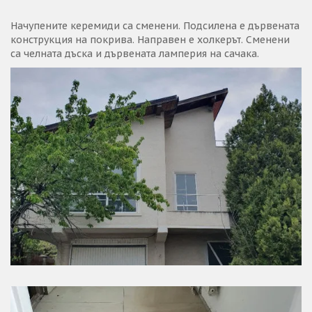
Начупените керемиди са сменени. Подсилена е дървената
конструкция на покрива. Направен е холкерът. Сменени
са челната дъска и дървената ламперия на сачака.