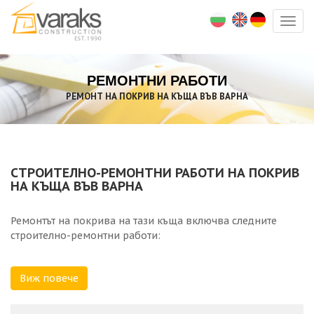
Togg
navig
РЕМОНТНИ РАБОТИ
РЕМОНТ НА ПОКРИВ НА КЪЩА ВЪВ ВАРНА
СТРОИТЕЛНО-РЕМОНТНИ РАБОТИ НА ПОКРИВ
НА КЪЩА ВЪВ ВАРНА
Ремонтът на покрива на тази къща включва следните
строително-ремонтни работи:
- Смяна на дървена ламперия;
Виж повече
- Смяна на изгнила дървена конструкция;
- Смяна на челни дъски;
- Смяна на керемиди;