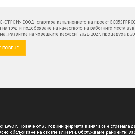
С-СТРОЙ» ЕООД, стартира изпълнението на проект BG05SFPR002
я на труд и подобряване на качеството на работните места в
а „Развитие на човешките ресурси“ 2021-2027, процедура BG0
 ПОВЕЧЕ
з 1990 г. Повече от 35 години фирмата винаги се е стремяла д
асно обслужване на своите клиенти. Обслужваме районите: Ва