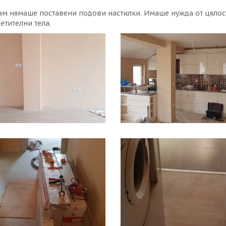
там нямаше поставени подови настилки. Имаше нужда от цялос
етителни тела.