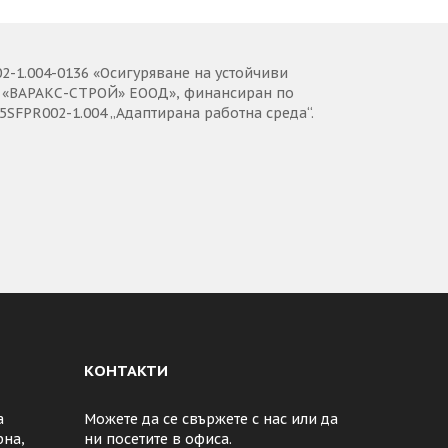
-1.004-0136 «Осигуряване на устойчиви
ъв «ВАРАКС-СТРОЙ» ЕООД», финансиран по
5SFPR002-1.004 „Адаптирана работна среда“.
КОНТАКТИ
а
Можете да се свържете с нас или да
рна,
ни посетите в офиса.