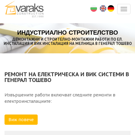
Togg
navig
ИНДУСТРИАЛНО СТРОИТЕЛСТВО
ДЕМОНТАЖНИ И СТРОИТЕЛНО-МОНТАЖНИ РАБОТИ ПО ЕЛ.
ИНСТАЛАЦИЯ И ВИК ИНСТАЛАЦИЯ НА МЕЛНИЦА В ГЕНЕРАЛ ТОШЕВО
РЕМОНТ НА ЕЛЕКТРИЧЕСКА И ВИК СИСТЕМИ В
ГЕНЕРАЛ ТОШЕВО
Извършените работи включват следните ремонти в
електроинсталациите:
- Силова и осветителна инсталации, и ел. табла -
Виж повече
демонтажни работи
, доставка и монтаж на осветителни
тела за вграждане, евакуационно осветително тяло,
ключове за открит монтаж, ключ за изключване на