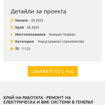
работни консуматори, разклонителни кутии, контакти
"Шуко", авариен стоп, комуникационни работни точки и
Детайли за проекта
кутии, гофра, кабелни канали, кабел и ел.табла;
Начало:
05.2019
- Слаботокови инсталации - демонтажни работи, доставка
Край:
06.2019
и монтаж на телекомуникационен шкаф,
комуникационни розетки, слаботоков кабел, HDMI кабел,
Местоположение:
Генерал Тошево
активен сплитер, твърди, незапалими PVC тръби и
Категория:
Индустриално строителство
крепежни елементи.
ID:
I-111
Заедно с това е направен ремонт и на ВиК инсталацията.
СВЪРЖЕТЕ СЕ С НАС
КРАЙ НА РАБОТАТА - РЕМОНТ НА
ЕЛЕКТРИЧЕСКА И ВИК СИСТЕМИ В ГЕНЕРАЛ